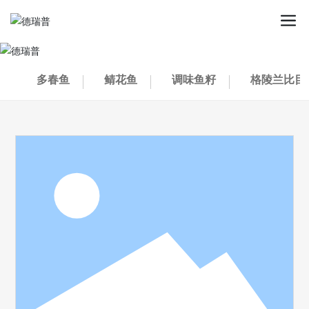
多春鱼
鲭花鱼
调味鱼籽
格陵兰比目