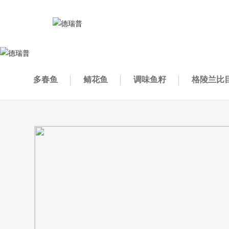
多春鱼
鲭花鱼
调味鱼籽
格陵兰比