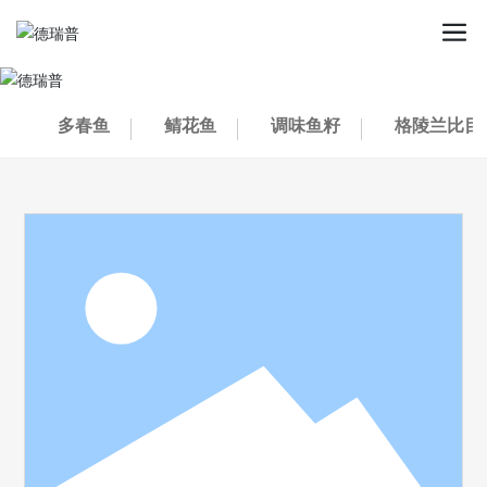
多春鱼
鲭花鱼
调味鱼籽
格陵兰比目