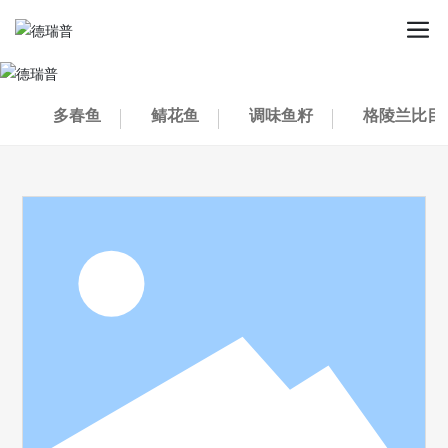
多春鱼
鲭花鱼
调味鱼籽
格陵兰比目