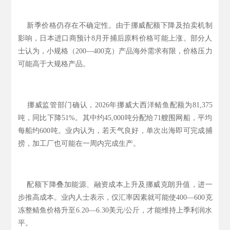
新季价格仍存在不确定性。由于挪威配额下降及拍卖机制
影响，日本进口商预计8月开捕后原料价格可能上涨。部分人
士认为，小规格（200—400克）产品海外需求有限，价格压力
可能高于大规格产品。
挪威监管部门确认，2026年挪威大西洋鲭鱼配额为81,375
吨，同比下降51%。其中约45,000吨分配给71艘围网船，平均
每船约600吨。业内认为，若天气良好，单次出海即可完成捕
捞，加工厂也可能在一周内完成生产。
配额下降叠加能源、融资成本上升及挪威克朗升值，进一
步推高成本。业内人士表示，仅汇率因素就可能使400—600克
冻整鲭鱼价格升至6.20—6.30美元/公斤，才能维持上季利润水
平。