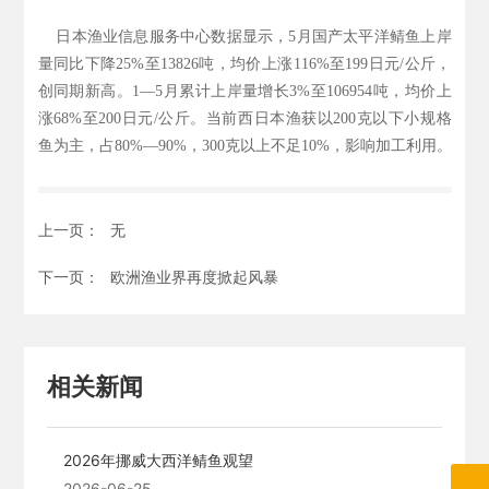
日本渔业信息服务中心数据显示，5月国产太平洋鲭鱼上岸
量同比下降25%至13826吨，均价上涨116%至199日元/公斤，
创同期新高。1—5月累计上岸量增长3%至106954吨，均价上
涨68%至200日元/公斤。当前西日本渔获以200克以下小规格
鱼为主，占80%—90%，300克以上不足10%，影响加工利用。
上一页：
无
下一页：
欧洲渔业界再度掀起风暴
相关新闻
2026年挪威大西洋鲭鱼观望
2026-06-25