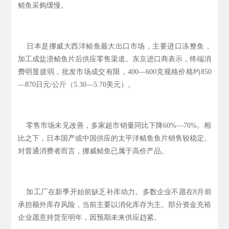
鲭鱼采购缓慢。
日本是挪威大西洋鲭鱼最大出口市场，主要进口冻整鱼，
加工成盐渍鲭鱼片后供应零售渠道。东京进口商表示，终端消
费明显疲弱，批发市场成交有限，400—600克规格价格约850
—870日元/公斤（5.30—5.70美元）。
零售市场未见改善，多家超市销量同比下降60%—70%。相
比之下，日本国产或中国供应的太平洋鲭鱼鱼片销售较稳定。
对普通消费者而言，挪威鲭鱼已属于高价产品。
加工厂在新季开始前缺乏补库动力。多数企业不愿在8月前
承担额外库存风险，当前主要以消化库存为主。部分资金充裕
企业愿意持货至明年，因预期未来供应趋紧。