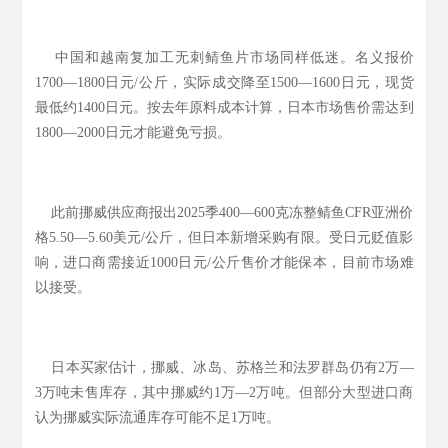
中国和越南复加工无刺鲭鱼片市场同样低迷。名义报价
1700—1800日元/公斤，实际成交降至1500—1600日元，现货
最低约1400日元。按去年原料成本计算，日本市场售价需达到
1800—2000日元才能避免亏损。
此前挪威供应商报出2025季400—600克冻整鲭鱼CFR亚洲价
格5.50—5.60美元/公斤，但日本新增采购有限。受日元贬值影
响，进口商需接近1000日元/公斤售价才能保本，目前市场难
以接受。
日本买家估计，挪威、冰岛、苏格兰和法罗群岛仍有2万—
3万吨未售库存，其中挪威约1万—2万吨。但部分大型进口商
认为挪威实际流通库存可能不足1万吨。